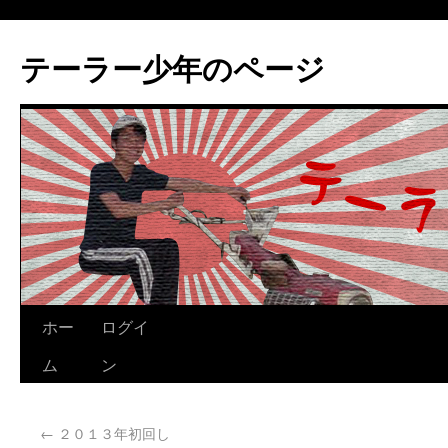
テーラー少年のページ
ホー
ログイ
ム
ン
←
２０１３年初回し