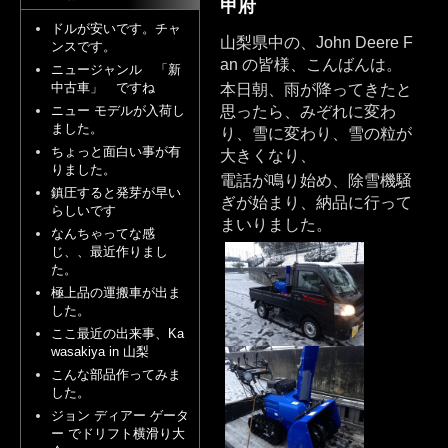
甲府
ドルが安いです。チャ
山梨県中の、John Deere F
ンスです。
an の皆様、こんばんは。
ニュージャンル 「新
中古車」 ですね
本日朝、雨が降ってきたと
ニュー モデルが入荷し
思ったら、みぞれに変わ
ました。
り、雪に変わり、雪の粒が
ちょっと面白い事が有
大きくなり、
りました。
電話が鳴り始め、除雪機騒
鎮圧すると発芽が早い
ぎが始まり、納品に行って
らしいです
まいりました。
なんちゃってな感
じ、、最近作りまし
た。
極上品の運搬車が出ま
した。
ここ最近の出来事、Ka
wasakiya in 山梨
こんな部品作ってみま
した。
ジョン ディアー ゲータ
ー でドリフト横滑り大