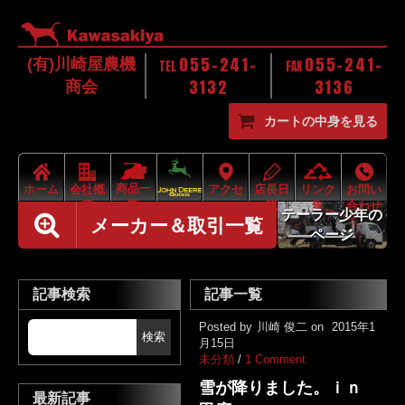
055-241-
055-241-
(有)川崎屋農機
TEL
FAX
3132
3136
商会
カートの中身を見る
商品一
ホーム
会社概
アクセ
店長日
リンク
お問い
覧
要
ス
記
集
合わせ
テーラー少年の
メーカー＆取引一覧
ページ
記事検索
記事一覧
Posted by
川崎 俊二
on
2015年1
月15日
未分類
/
1 Comment
雪が降りました。ｉｎ
最新記事